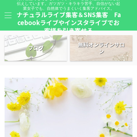
伝えしています。ガツガツ・キラキラ苦手、自信がない起
業女子でも、自然体でうまくいく集客アドバイス。
ナチュラルライブ集客＆SNS集客 Fa
cebookライブやインスタライブでお
客様を引き寄せる
無料オンラインサロ
ブログ
ン